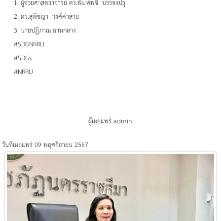
1. ผู้ช่วยศาสตราจารย์ ดร.พิมพ์พจี บรรจงปรุ
2. ดร.สุพิชญา วงศ์คำสาย
3. นายปฎิภาณ ผานกลาง
#SDGNRRU
#SDGs
#NRRU
ผู้เผยแพร่ admin
วันที่เผยแพร่ 09 พฤศจิกายน 2567