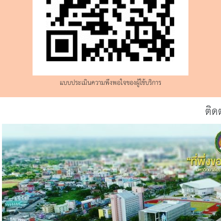
แบบประเมินความพึงพอใจของผู้ใช้บริการ
ติด