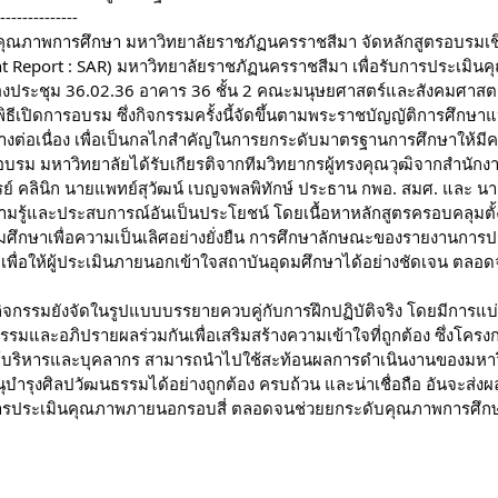
---------------
ุณภาพการศึกษา มหาวิทยาลัยราชภัฏนครราชสีมา จัดหลักสูตรอบรมเชิ
 Report : SAR) มหาวิทยาลัยราชภัฏนครราชสีมา เพื่อรับการประเมินคุ
งประชุม 36.02.36 อาคาร 36 ชั้น 2 คณะมนุษยศาสตร์และสังคมศาสตร์
ธีเปิดการอบรม ซึ่งกิจกรรมครั้งนี้จัดขึ้นตามพระราชบัญญัติการศึกษา
งต่อเนื่อง เพื่อเป็นกลไกสำคัญในการยกระดับมาตรฐานการศึกษาให้มีค
บรม มหาวิทยาลัยได้รับเกียรติจากทีมวิทยากรผู้ทรงคุณวุฒิจากสำน
์ คลินิก นายแพทย์สุวัฒน์ เบญจพลพิทักษ์ ประธาน กพอ. สมศ. และ นาว
ามรู้และประสบการณ์อันเป็นประโยชน์ โดยเนื้อหาหลักสูตรครอบคลุม
ศึกษาเพื่อความเป็นเลิศอย่างยั่งยืน การศึกษาลักษณะของรายงานการประ
P) เพื่อให้ผู้ประเมินภายนอกเข้าใจสถาบันอุดมศึกษาได้อย่างชัดเจน ต
กิจกรรมยังจัดในรูปแบบบรรยายควบคู่กับการฝึกปฏิบัติจริง โดยมีการแบ
รมและอภิปรายผลร่วมกันเพื่อเสริมสร้างความเข้าใจที่ถูกต้อง ซึ่งโครง
ผู้บริหารและบุคลากร สามารถนำไปใช้สะท้อนผลการดำเนินงานของมหาวิท
บำรุงศิลปวัฒนธรรมได้อย่างถูกต้อง ครบถ้วน และน่าเชื่อถือ อันจะส่
ารประเมินคุณภาพภายนอกรอบสี่ ตลอดจนช่วยยกระดับคุณภาพการศึกษา