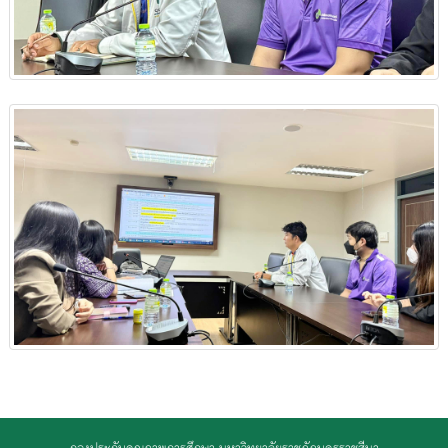
กองประกันคุณภาพการศึกษา มหาวิทยาลัยราชภัฏนครราชสีมา