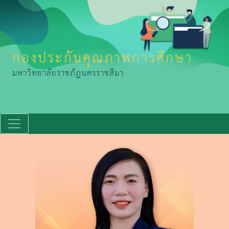
กองประกันคุณภาพการศึกษา
มหาวิทยาลัยราชภัฏนครราชสีมา