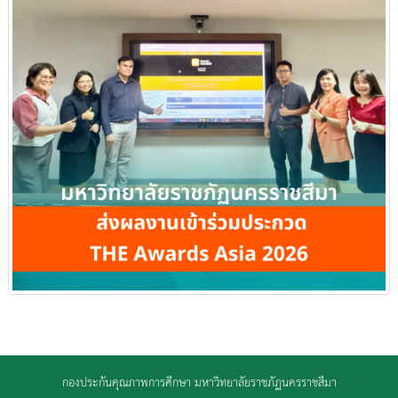
กองประกันคุณภาพการศึกษา มหาวิทยาลัยราชภัฏนครราชสีมา