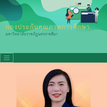
กองประกันคุณภาพการศึกษา
มหาวิทยาลัยราชภัฏนครราชสีมา